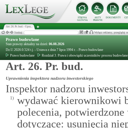
STRONA
AKTY
DOKUMENTY
CE
GŁÓWNA
PRAWNE
Art. 26. Pr. bud. - Upra...
Szukaj:
Wyłącz reklamy, przeglądaj
Prawo budowlane
Stan prawny aktualny na dzień:
06.08.2026
Dz.U.2026.0.524 t.j. - Ustawa z dnia 7 lipca 1994 r. - Prawo budowlane
Prawo budowlane
Rozdział 3. Prawa i obowiązki uczestników procesu budowlan
Art. 26. Pr. bud.
Uprawnienia inspektora nadzoru inwestorskiego
Inspektor nadzoru inwesto
wydawać kierownikowi b
1)
polecenia, potwierdzone
dotyczące: usunięcia nie