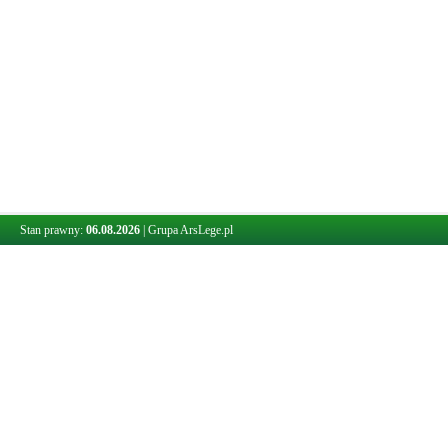
Stan prawny:
06.08.2026
|
Grupa ArsLege.pl