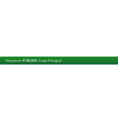
Stan prawny:
07.08.2026
|
Grupa ArsLege.pl