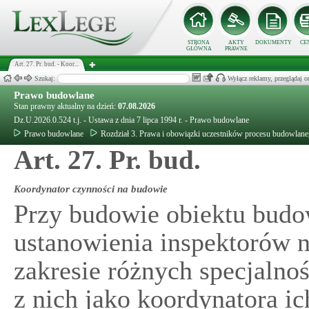
STRONA
AKTY
DOKUMENTY
CE
GŁÓWNA
PRAWNE
Art. 27. Pr. bud. - Koor...
Szukaj:
Wyłącz reklamy, przeglądaj
Prawo budowlane
Stan prawny aktualny na dzień:
07.08.2026
Dz.U.2026.0.524 t.j. - Ustawa z dnia 7 lipca 1994 r. - Prawo budowlane
Prawo budowlane
Rozdział 3. Prawa i obowiązki uczestników procesu budowlan
Art. 27. Pr. bud.
Koordynator czynności na budowie
Przy budowie obiektu bud
ustanowienia inspektorów 
zakresie różnych specjalno
z nich jako koordynatora i