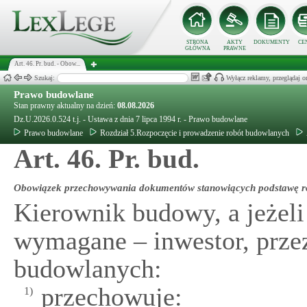
STRONA
AKTY
DOKUMENTY
CE
GŁÓWNA
PRAWNE
Art. 46. Pr. bud. - Obow...
Szukaj:
Wyłącz reklamy, przeglądaj
Prawo budowlane
Stan prawny aktualny na dzień:
08.08.2026
Dz.U.2026.0.524 t.j. - Ustawa z dnia 7 lipca 1994 r. - Prawo budowlane
Prawo budowlane
Rozdział 5.Rozpoczęcie i prowadzenie robót budowlanych
Art. 46. Pr. bud.
Obowiązek przechowywania dokumentów stanowiących podstawę r
Kierownik budowy, a jeżeli 
wymagane – inwestor, prze
budowlanych:
przechowuje:
1)