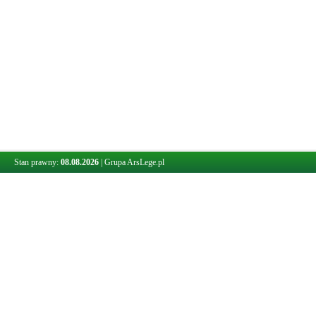
Stan prawny:
08.08.2026
|
Grupa ArsLege.pl