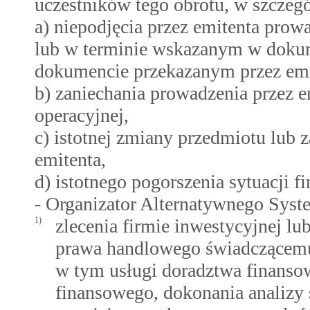
uczestników tego obrotu, w szczeg
a) niepodjęcia przez emitenta prowa
lub w terminie wskazanym w doku
dokumencie przekazanym przez emi
b) zaniechania prowadzenia przez e
operacyjnej,
c) istotnej zmiany przedmiotu lub 
emitenta,
d) istotnego pogorszenia sytuacji f
- Organizator Alternatywnego Sys
1)
zlecenia firmie inwestycyjnej 
prawa handlowego świadczącemu
w tym usługi doradztwa finanso
finansowego, dokonania analizy 