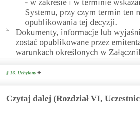
- w zakresie i w terminie wskaz
Systemu, przy czym termin ten n
opublikowania tej decyzji.
5.
Dokumenty, informacje lub wyjaśni
zostać opublikowane przez emitenta
warunkach określonych w Załączni
§ 16.
Uchylony
Czytaj dalej (Rozdział VI, Uczestn