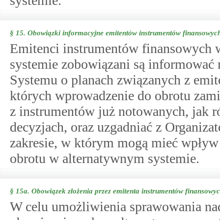
systemie.
§ 15.
Obowiązki informacyjne emitentów instrumentów finansowyc
Emitenci instrumentów finansowych 
systemie zobowiązani są informować 
Systemu o planach związanych z emi
których wprowadzenie do obrotu zami
z instrumentów już notowanych, jak r
decyzjach, oraz uzgadniać z Organiza
zakresie, w którym mogą mieć wpływ 
obrotu w alternatywnym systemie.
§ 15a.
Obowiązek złożenia przez emitenta instrumentów finansowy
W celu umożliwienia sprawowania nad