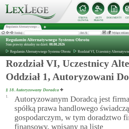
STRONA
AKTY
DOKUMENTY
CE
GŁÓWNA
PRAWNE
Regulamin Alternatywnego ...
Szukaj:
Art./§
Wyłącz reklam
Regulamin Alternatywnego Systemu Obrotu
Stan prawny aktualny na dzień:
08.08.2026
Regulamin Alternatywnego Systemu Obrotu
Rozdział VI, Uczestnicy Alternatyw
Rozdział VI, Uczestnicy Al
Oddział 1, Autoryzowani D
§ 18.
Autoryzowany Doradca
1.
Autoryzowanym Doradcą jest firma
spółką prawa handlowego świadczą
gospodarczym, w tym doradztwo fi
finansowy, wpisany na listę