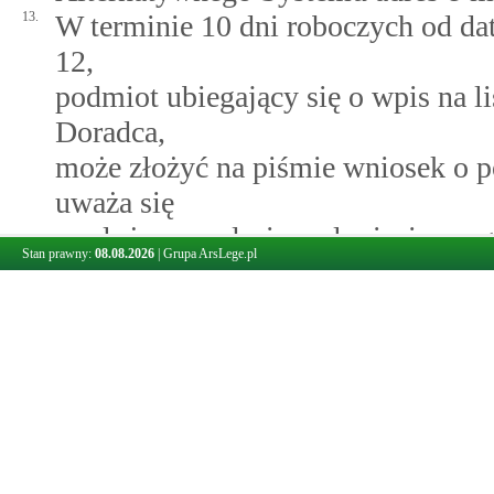
13.
W terminie 10 dni roboczych od dat
12,
podmiot ubiegający się o wpis na 
Doradca,
może złożyć na piśmie wniosek o 
uważa się
za złożony w dacie wpłynięcia oryg
Stan prawny:
08.08.2026
|
Grupa ArsLege.pl
Alternatywnego Systemu. Do czasu
a w przypadku złożenia wniosku - d
skreśleniu
z listy Autoryzowanych Doradców 
wpisu
na listę Autoryzowanych Doradców 
Autoryzowanego Doradcy w altern