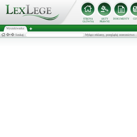
STRONA
AKTY
DOKUMENTY
CE
GŁÓWNA
PRAWNE
Wyszukiwarka:
Szukaj:
Wyłącz reklamy, przeglądaj orzecznict