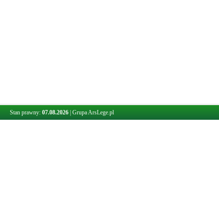
Stan prawny:
07.08.2026
|
Grupa ArsLege.pl