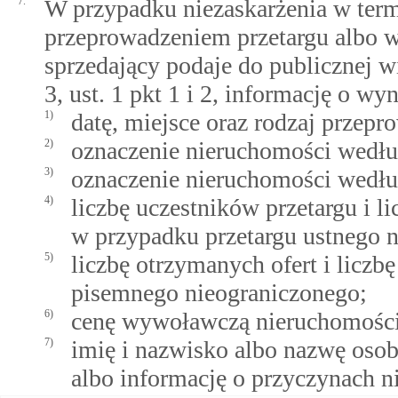
7.
W przypadku niezaskarżenia w term
przeprowadzeniem przetargu albo w 
sprzedający podaje do publicznej
3, ust. 1 pkt 1 i 2, informację o wy
1)
datę, miejsce oraz rodzaj przep
2)
oznaczenie nieruchomości według
3)
oznaczenie nieruchomości wedłu
4)
liczbę uczestników przetargu i l
w przypadku przetargu ustnego 
5)
liczbę otrzymanych ofert i liczb
pisemnego nieograniczonego;
6)
cenę wywoławczą nieruchomości 
7)
imię i nazwisko albo nazwę oso
albo informację o przyczynach n