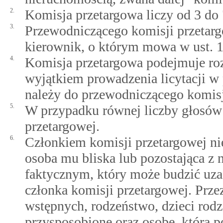
2.
Komisja przetargowa liczy od 3 do
3.
Przewodniczącego komisji przetarg
kierownik, o którym mowa w ust. 1
4.
Komisja przetargowa podejmuje roz
wyjątkiem prowadzenia licytacji w
należy do przewodniczącego komisj
5.
W przypadku równej liczby głosów
przetargowej.
6.
Członkiem komisji przetargowej nie
osoba mu bliska lub pozostająca z
faktycznym, który może budzić uza
członka komisji przetargowej. Prze
wstępnych, rodzeństwo, dzieci rodz
przysposobione oraz osobę, która p