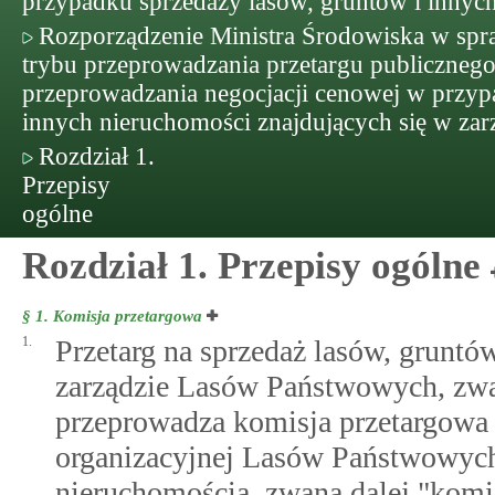
przypadku sprzedaży lasów, gruntów i innych
Rozporządzenie Ministra Środowiska w sp
trybu przeprowadzania przetargu publiczneg
przeprowadzania negocjacji cenowej w przyp
innych nieruchomości znajdujących się w z
Rozdział 1.
Przepisy
ogólne
Rozdział 1. Przepisy ogólne
§ 1.
Komisja przetargowa
1.
Przetarg na sprzedaż lasów, gruntó
zarządzie Lasów Państwowych, zwa
przeprowadza komisja przetargowa 
organizacyjnej Lasów Państwowych
nieruchomością, zwana dalej "komi