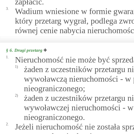
zapłacić.
3.
Wadium wniesione w formie gwaranc
który przetarg wygrał, podlega zw
równej cenie nabycia nieruchomośc
§ 6.
Drugi przetarg
1.
Nieruchomość nie może być sprzeda
1)
żaden z uczestników przetargu n
wywoławczą nieruchomości - w p
nieograniczonego;
2)
żaden z uczestników przetargu n
wywoławczej nieruchomości - w
nieograniczonego.
2.
Jeżeli nieruchomość nie została sp