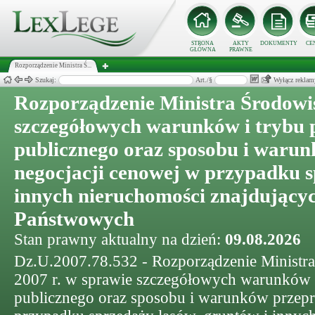
STRONA
AKTY
DOKUMENTY
CE
GŁÓWNA
PRAWNE
Rozporządzenie Ministra Ś...
Szukaj:
Art./§
Wyłącz reklam
Rozporządzenie Ministra Środowi
szczegółowych warunków i trybu 
publicznego oraz sposobu i waru
negocjacji cenowej w przypadku s
innych nieruchomości znajdującyc
Państwowych
Stan prawny aktualny na dzień:
09.08.2026
Dz.U.2007.78.532 - Rozporządzenie Ministra
2007 r. w sprawie szczegółowych warunków i
publicznego oraz sposobu i warunków przepr