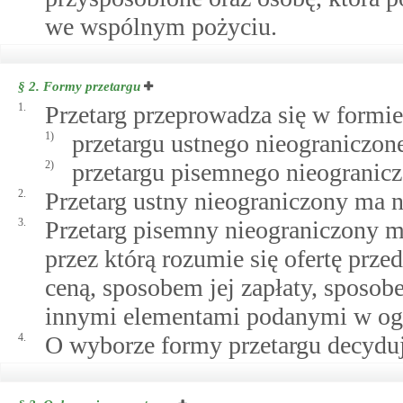
we wspólnym pożyciu.
§ 2.
Formy przetargu
1.
Przetarg przeprowadza się w formie
1)
przetargu ustnego nieograniczon
2)
przetargu pisemnego nieogranic
2.
Przetarg ustny nieograniczony ma n
3.
Przetarg pisemny nieograniczony ma
przez którą rozumie się ofertę prze
ceną, sposobem jej zapłaty, sposo
innymi elementami podanymi w ogł
4.
O wyborze formy przetargu decyduj