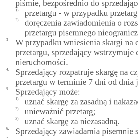
piśmie, bezpośrednio do sprzedając
1)
przetargu - w przypadku przetar
2)
doręczenia zawiadomienia o rozs
przetargu pisemnego nieogranic
3.
W przypadku wniesienia skargi na
przetargu, sprzedający wstrzymuje 
nieruchomości.
4.
Sprzedający rozpatruje skargę na 
przetargu w terminie 7 dni od dnia 
5.
Sprzedający może:
1)
uznać skargę za zasadną i nakaz
2)
unieważnić przetarg;
3)
uznać skargę za niezasadną.
6.
Sprzedający zawiadamia pisemnie sk