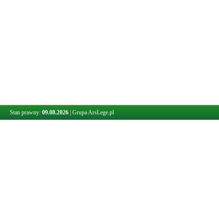
Stan prawny:
09.08.2026
|
Grupa ArsLege.pl