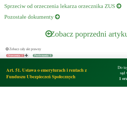
Sprzeciw od orzeczenia lekarza orzecznika ZUS
Pozostałe dokumenty
Zobacz poprzedni artyk
Zobacz cały akt prawny
Orzeczenia: 1
Porównania: 1
Do te
Art. 51. Ustawa o emeryturach i rentach z
sąd 
Funduszu Ubezpieczeń Społecznych
1 or