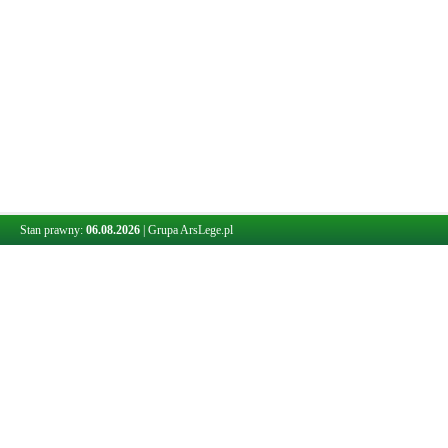
Stan prawny:
06.08.2026
|
Grupa ArsLege.pl