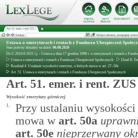
STRONA
AKTY
DOKUMENTY
CE
GŁÓWNA
PRAWNE
Art. 51. emer. i rent. ZU...
Szukaj:
Wyłącz reklamy, przeglądaj orz
Ustawa o emeryturach i rentach z Funduszu Ubezpieczeń Społec
Stan prawny aktualny na dzień:
06.08.2026
Dz.U.2024.0.1631 t.j. - Ustawa z dnia 17 grudnia 1998 r. o emeryturach i rentach z Fun
Ustawa o emeryturach i rentach z Funduszu Ubezpieczeń Społecznych
Dział II. E
Rozdział 4. Ustalanie wysokości emerytur, o których mowa w art. 27–50e
Art. 51. Ustawa o emeryturach i rentach z Funduszu Ubezpieczeń Społecznych
Art. 51. emer. i rent. ZUS
Wysokość emerytury górniczej
Przy ustalaniu wysokości
1.
mowa w
art.
50a
uprawni
art.
50e
nieprzerwany okr