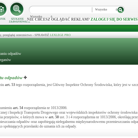
Wszystko
Wszystko
NIE CHCESZ OGLĄDAĆ REKLAM?
ZALOGUJ SIĘ DO SERWIS
NNIK
SZUKANIE
ZAAWANSOWANE
y, przeglądaj orzecznictwo - SPRAWDŹ
LEXLEGE PRO
czaniu odpadów
organów
ytu odpadów
eniu
art.
53
tego rozporządzenia, jest Główny Inspektor Ochrony Środowiska, który jest w szc
ozumieniu
art.
54
rozporządzenia nr 1013/2006.
cznej i Inspekcji Transportu Drogowego oraz wojewódzkich inspektorów ochrony środowiska
ia przepisów, o których mowa w
art.
50
ust. 3 i 4 rozporządzenia nr 1013/2006, określają prz
mieszczania odpadów oraz zapobiegają nielegalnemu międzynarodowemu przemieszczaniu odpa
o spełniających przesłanki do uznania ich za odpady.