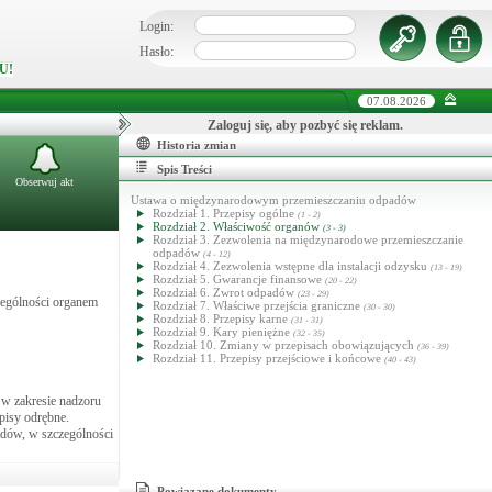
Login:
Hasło:
U!
07.08.2026
Zaloguj się, aby pozbyć się reklam.
Historia zmian
Spis Treści
Obserwuj akt
Ustawa o międzynarodowym przemieszczaniu odpadów
Rozdział 1. Przepisy ogólne
(1 - 2)
Rozdział 2. Właściwość organów
(3 - 3)
Rozdział 3. Zezwolenia na międzynarodowe przemieszczanie
odpadów
(4 - 12)
Rozdział 4. Zezwolenia wstępne dla instalacji odzysku
(13 - 19)
Rozdział 5. Gwarancje finansowe
(20 - 22)
Rozdział 6. Zwrot odpadów
(23 - 29)
zególności organem
Rozdział 7. Właściwe przejścia graniczne
(30 - 30)
Rozdział 8. Przepisy karne
(31 - 31)
Rozdział 9. Kary pieniężne
(32 - 35)
Rozdział 10. Zmiany w przepisach obowiązujących
(36 - 39)
Rozdział 11. Przepisy przejściowe i końcowe
(40 - 43)
 w zakresie nadzoru
episy odrębne.
dów, w szczególności
Powiązane dokumenty