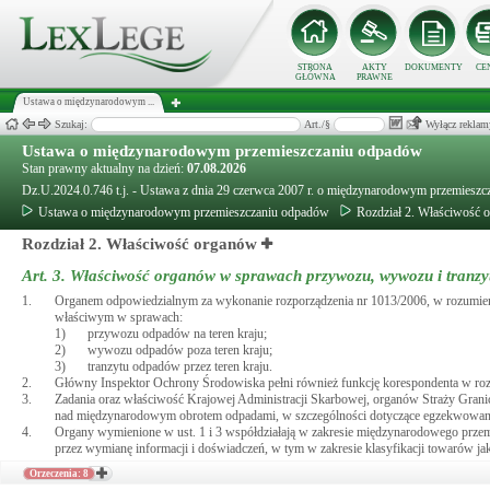
STRONA
AKTY
DOKUMENTY
CE
GŁÓWNA
PRAWNE
Ustawa o międzynarodowym ...
Szukaj:
Art./§
Wyłącz reklam
Ustawa o międzynarodowym przemieszczaniu odpadów
Stan prawny aktualny na dzień:
07.08.2026
Dz.U.2024.0.746 t.j. - Ustawa z dnia 29 czerwca 2007 r. o międzynarodowym przemiesz
Ustawa o międzynarodowym przemieszczaniu odpadów
Rozdział 2. Właściwość 
Rozdział 2. Właściwość organów
Art. 3.
Właściwość organów w sprawach przywozu, wywozu i tranz
1.
Organem odpowiedzialnym za wykonanie rozporządzenia nr 1013/2006, w rozumi
właściwym w sprawach:
1)
przywozu odpadów na teren kraju;
2)
wywozu odpadów poza teren kraju;
3)
tranzytu odpadów przez teren kraju.
2.
Główny Inspektor Ochrony Środowiska pełni również funkcję korespondenta w r
3.
Zadania oraz właściwość Krajowej Administracji Skarbowej, organów Straży Grani
nad międzynarodowym obrotem odpadami, w szczególności dotyczące egzekwowan
4.
Organy wymienione w ust. 1 i 3 współdziałają w zakresie międzynarodowego prze
przez wymianę informacji i doświadczeń, w tym w zakresie klasyfikacji towarów jak
Orzeczenia: 8