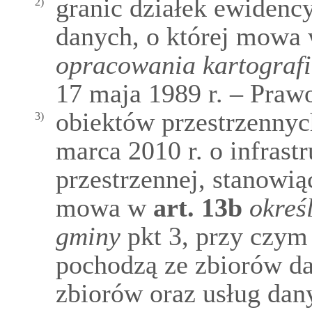
granic działek ewidenc
2)
danych, o której mowa
opracowania kartograf
17 maja 1989 r. – Prawo
obiektów przestrzennyc
3)
marca 2010 r. o infrast
przestrzennej, stanowi
mowa w
art.
13b
okreś
gminy
pkt 3, przy czym 
pochodzą ze zbiorów da
zbiorów oraz usług dany