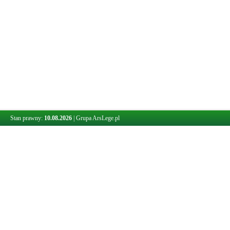
Stan prawny:
10.08.2026
|
Grupa ArsLege.pl