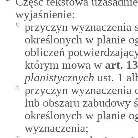
Część tekstowa uzasadnie
wyjaśnienie:
przyczyn wyznaczenia s
1)
określonych w planie o
obliczeń potwierdzając
którym mowa w
art.
1
planistycznych
ust. 1 al
przyczyn wyznaczenia 
2)
lub obszaru zabudowy ś
określonych w planie o
wyznaczenia;
3)