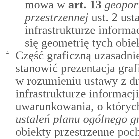
mowa w
art.
13
geoport
przestrzennej
ust. 2 ust
infrastrukturze informa
się geometrię tych obie
Część graficzną uzasadni
4.
stanowić prezentacja gra
w rozumieniu ustawy z dn
infrastrukturze informacj
uwarunkowania, o który
ustaleń planu ogólnego g
obiekty przestrzenne poc