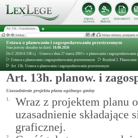
STRONA
AKTY
DOKUMENTY
CE
GŁÓWNA
PRAWNE
Art. 13h. - Uzasadnienie...
Szukaj:
Wyłącz reklamy, przeglądaj
Ustawa o planowaniu i zagospodarowaniu przestrzennym
Stan prawny aktualny na dzień:
10.08.2026
Dz.U.2026.0.538 t.j. - Ustawa z dnia 27 marca 2003 r. o planowaniu i zagospodarowaniu
Ustawa o planowaniu i zagospodarowaniu przestrzennym
Rozdział 2. Planowanie 
Art. 13h. Ustawa o planowaniu i zagospodarowaniu przestrzennym
Art. 13h. planow. i zagos
Uzasadnienie projektu planu ogólnego gminy
Wraz z projektem planu o
1.
uzasadnienie składające si
graficznej.
2.