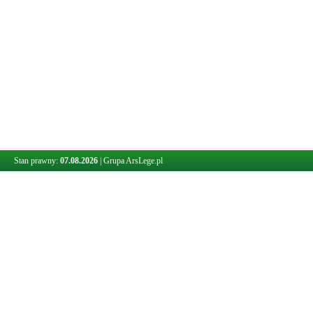
Stan prawny:
07.08.2026
|
Grupa ArsLege.pl