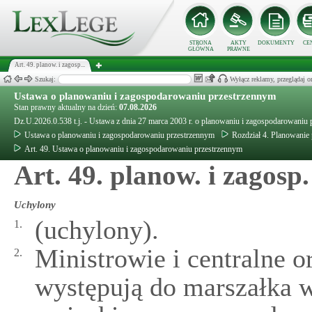
STRONA
AKTY
DOKUMENTY
CE
GŁÓWNA
PRAWNE
Art. 49. planow. i zagosp...
Szukaj:
Wyłącz reklamy, przeglądaj
Ustawa o planowaniu i zagospodarowaniu przestrzennym
Stan prawny aktualny na dzień:
07.08.2026
Dz.U.2026.0.538 t.j. - Ustawa z dnia 27 marca 2003 r. o planowaniu i zagospodarowaniu
Ustawa o planowaniu i zagospodarowaniu przestrzennym
Rozdział 4. Planowanie
Art. 49. Ustawa o planowaniu i zagospodarowaniu przestrzennym
Art. 49. planow. i zagosp.
Uchylony
(uchylony).
1.
Ministrowie i centralne o
2.
występują do marszałka 