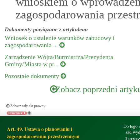
wnioskiem o wprowadzen
zagospodarowania przest
Dokumenty powiązane z artykułem:
Wniosek o ustalenie warunków zabudowy i
zagospodarowania ...
Zarządzenie Wójta/Burmistrza/Prezydenta
Gminy/Miasta w pr...
Pozostałe dokumenty
Zobacz poprzedni artyk
Zobacz cały akt prawny
Orzeczenia: 1
Do tego 
Art. 49. Ustawa o planowaniu i
sąd wyd
zagospodarowaniu przestrzennym
1 orzec