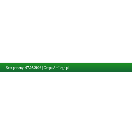
Stan prawny:
07.08.2026
|
Grupa ArsLege.pl