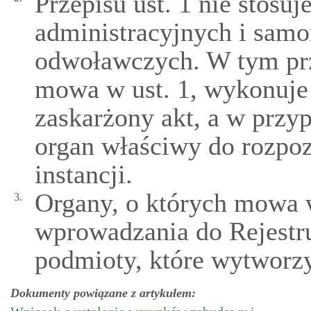
Przepisu ust. 1 nie stosuj
administracyjnych i sam
odwoławczych. W tym pr
mowa w ust. 1, wykonuje 
zaskarżony akt, a w przy
organ właściwy do rozpo
instancji.
Organy, o których mowa w
3.
wprowadzania do Rejestru
podmioty, które wytworzy
Dokumenty powiązane z artykułem: