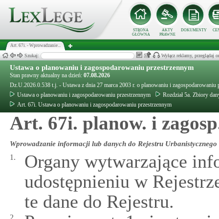
STRONA
AKTY
DOKUMENTY
CE
GŁÓWNA
PRAWNE
Art. 67i. - Wprowadzanie...
Szukaj:
Wyłącz reklamy, przeglądaj
Ustawa o planowaniu i zagospodarowaniu przestrzennym
Stan prawny aktualny na dzień:
07.08.2026
Dz.U.2026.0.538 t.j. - Ustawa z dnia 27 marca 2003 r. o planowaniu i zagospodarowaniu
Ustawa o planowaniu i zagospodarowaniu przestrzennym
Rozdział 5a. Zbiory dan
Art. 67i. Ustawa o planowaniu i zagospodarowaniu przestrzennym
Art. 67i. planow. i zagosp
Wprowadzanie informacji lub danych do Rejestru Urbanistycznego
Organy wytwarzające info
1.
udostępnieniu w Rejestrz
te dane do Rejestru.
2.