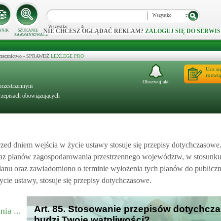
Wszystko
Wszystko
NIE CHCESZ OGLĄDAĆ REKLAM?
ZALOGUJ SIĘ DO SERWIS
NNIK
SZUKANIE
ZAAWANSOWANE
 orzecznictwo - SPRAWDŹ
LEXLEGE PRO
Ucz si
rozwią
Obserwuj akt
 przestrzennym
rzepisach obowiązujących
zed dniem wejścia w życie ustawy stosuje się przepisy dotychczasowe
az planów zagospodarowania przestrzennego województw, w stosunku
planu oraz zawiadomiono o terminie wyłożenia tych planów do publicz
cie ustawy, stosuje się przepisy dotychczasowe.
Art. 85. Stosowanie przepisów dotychcz
ia ...
budzi Twoje wątpliwości?