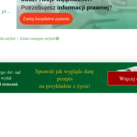
Potrzebujesz
informacji prawnej
?
pr...
Zadaj bezpłatne pytanie
ni artykuł
|
Zobacz następny artykuł
Sprawdź jak wygląda dany
ego Art. sąd
przepis
Więcej 
wydał
4 orzeczeń
na przykładzie z życia!