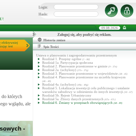
Login:
Hasło:
U!
09.08.2026
Zaloguj się, aby pozbyć się reklam.
Historia zmian
ę efektywniej
zując test
Spis Treści
Ustawa o planowaniu i zagospodarowaniu przestrzennym
Rozdział 1. Przepisy ogólne
(1 - 8d)
Rozdział 1a. Partycypacja społeczna
Rozdział 2. Planowanie przestrzenne w gminie
(9 - 37n)
Rozdział 2a. (uchylony)
(37o - 37q)
Rozdział 3. Planowanie przestrzenne w województwie
(38 - 45)
Rozdział 4. Planowanie przestrzenne na szczeblu krajowym
(46 - 49)
Rozdział 4a. (uchylony)
(49a - 49g)
Rozdział 5. Lokalizacja inwestycji celu publicznego i ustalanie
.
warunków zabudowy w odniesieniu do innych inwestycji
(50 - 67)
Rozdział 5b. Rejestr Urbanistyczny
 do których
Rozdział 5a. Zbiory danych przestrzennych
(67a - 67c)
Rozdział 6. Zmiany w przepisach obowiązujących
nego wglądu, ale
(68 - 89)
asowych -