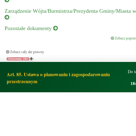
Zarządzenie Wójta/Burmistrza/Prezydenta Gminy/Miasta w 
Pozostałe dokumenty
Zobacz poprzed
Zobacz cały akt prawny
Orzeczenia: 184
Do t
Art. 85. Ustawa o planowaniu i zagospodarowaniu
przestrzennym
18