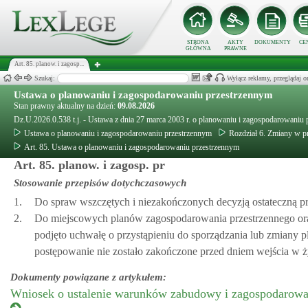
STRONA
AKTY
DOKUMENTY
CE
GŁÓWNA
PRAWNE
Art. 85. planow. i zagosp...
Szukaj:
Wyłącz reklamy, przeglądaj
Ustawa o planowaniu i zagospodarowaniu przestrzennym
Stan prawny aktualny na dzień:
09.08.2026
Dz.U.2026.0.538 t.j. - Ustawa z dnia 27 marca 2003 r. o planowaniu i zagospodarowaniu
Ustawa o planowaniu i zagospodarowaniu przestrzennym
Rozdział 6. Zmiany w p
Art. 85. Ustawa o planowaniu i zagospodarowaniu przestrzennym
Art. 85. planow. i zagosp. pr
Stosowanie przepisów dotychczasowych
1.
Do spraw wszczętych i niezakończonych decyzją ostateczną pr
2.
Do miejscowych planów zagospodarowania przestrzennego or
podjęto uchwałę o przystąpieniu do sporządzania lub zmiany 
postępowanie nie zostało zakończone przed dniem wejścia w ży
Dokumenty powiązane z artykułem:
Wniosek o ustalenie warunków zabudowy i zagospodarowan