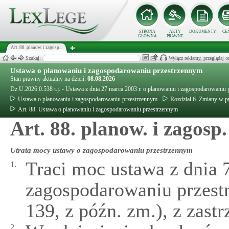
STRONA
AKTY
DOKUMENTY
CE
GŁÓWNA
PRAWNE
Art. 88. planow. i zagosp...
Szukaj:
Wyłącz reklamy, przeglądaj
Ustawa o planowaniu i zagospodarowaniu przestrzennym
Stan prawny aktualny na dzień:
08.08.2026
Dz.U.2026.0.538 t.j. - Ustawa z dnia 27 marca 2003 r. o planowaniu i zagospodarowaniu
Ustawa o planowaniu i zagospodarowaniu przestrzennym
Rozdział 6. Zmiany w p
Art. 88. Ustawa o planowaniu i zagospodarowaniu przestrzennym
Art. 88. planow. i zagosp.
Utrata mocy ustawy o zagospodarowaniu przestrzennym
Traci moc ustawa z dnia 7
1.
zagospodarowaniu przestr
139, z późn. zm.), z zastr
2.