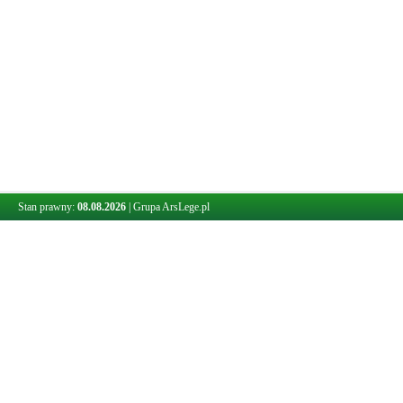
Stan prawny:
08.08.2026
|
Grupa ArsLege.pl