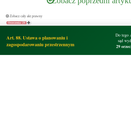
Zobacz poprzedni artyk
Zobacz cały akt prawny
Orzeczenia: 29
Do tego 
Art. 88. Ustawa o planowaniu i
sąd wyd
zagospodarowaniu przestrzennym
29 orzec