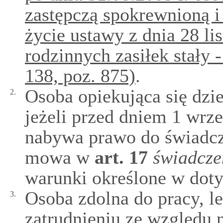
zastępczą spokrewnioną i
życie ustawy z dnia 28 li
rodzinnych zasiłek stały 
138, poz. 875)
.
Osoba opiekująca się dzi
2.
jeżeli przed dniem 1 wrze
nabywa prawo do świadcz
mowa w
art.
17
świadcze
warunki określone w dot
Osoba zdolna do pracy, l
3.
zatrudnieniu ze względu