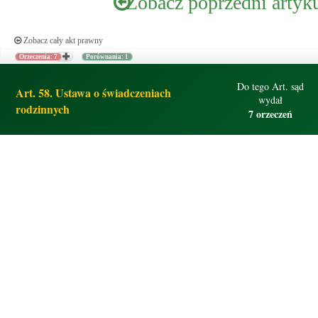
Zobacz poprzedni artyk
Zobacz cały akt prawny
Orzeczenia: 7
Porównania: 1
Do tego Art. sąd
Art. 58. Ustawa o świadczeniach
wydał
rodzinnych
7 orzeczeń