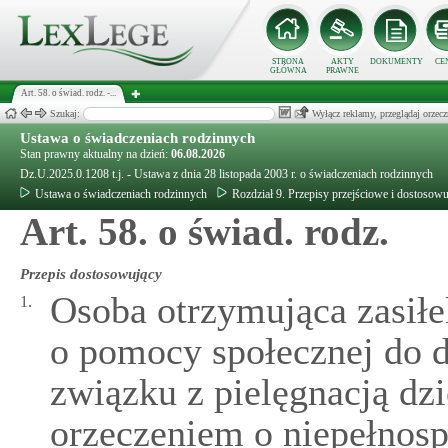
STRONA
AKTY
DOKUMENTY
CE
GŁÓWNA
PRAWNE
Art. 58. o świad. rodz. -...
Szukaj:
Wyłącz reklamy, przeglądaj orz
Ustawa o świadczeniach rodzinnych
Stan prawny aktualny na dzień:
06.08.2026
Dz.U.2025.0.1208 t.j. - Ustawa z dnia 28 listopada 2003 r. o świadczeniach rodzinnych
Ustawa o świadczeniach rodzinnych
Rozdział 9. Przepisy przejściowe i dostosowu
Art. 58. o świad. rodz.
Przepis dostosowujący
Osoba otrzymująca zasiłe
1.
o pomocy społecznej do d
związku z pielęgnacją dz
orzeczeniem o niepełnosp