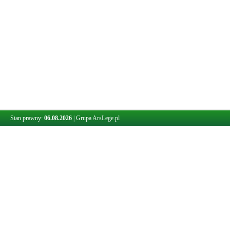
Stan prawny:
06.08.2026
|
Grupa ArsLege.pl