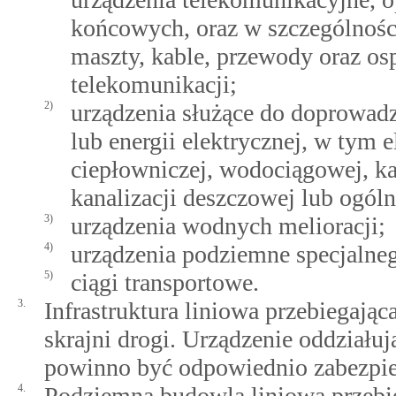
końcowych, oraz w szczególności 
maszty, kable, przewody oraz o
telekomunikacji;
2)
urządzenia służące do doprowadz
lub energii elektrycznej, w tym 
ciepłowniczej, wodociągowej, kan
kanalizacji deszczowej lub ogól
3)
urządzenia wodnych melioracji;
4)
urządzenia podziemne specjalneg
5)
ciągi transportowe.
3.
Infrastruktura liniowa przebiegają
skrajni drogi. Urządzenie oddziału
powinno być odpowiednio zabezpie
4.
Podziemna budowla liniowa przebie