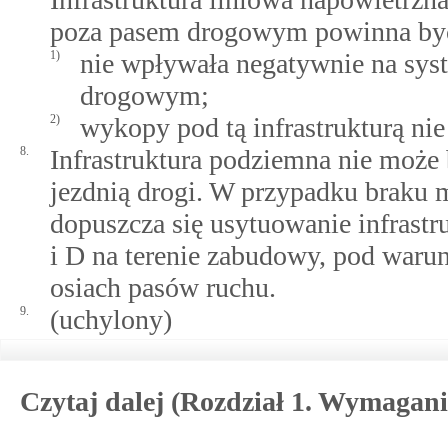
poza pasem drogowym powinna być 
1)
nie wpływała negatywnie na sys
drogowym;
2)
wykopy pod tą infrastrukturą ni
8.
Infrastruktura podziemna nie może 
jezdnią drogi. W przypadku braku 
dopuszcza się usytuowanie infrastr
i D na terenie zabudowy, pod waru
osiach pasów ruchu.
9.
(uchylony)
Czytaj dalej (Rozdział 1. Wymagani