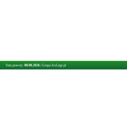
Stan prawny:
08.08.2026
|
Grupa ArsLege.pl