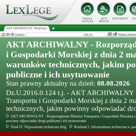
STRONA
AKTY
DOKUMENTY
CE
GŁÓWNA
PRAWNE
AKT ARCHIWALNY - Rozporzą...
Szukaj:
Art./§
Wyłącz reklam
AKT ARCHIWALNY - Rozporządze
i Gospodarki Morskiej z dnia 2 ma
warunków technicznych, jakim p
publiczne i ich usytuowanie
Stan prawny aktualny na dzień:
08.08.2026
Dz.U.2016.0.124 t.j. - AKT ARCHIWALNY - 
Transportu i Gospodarki Morskiej z dnia 2 
technicznych, jakim powinny odpowiadać drog
AKT ARCHIWALNY - Rozporządzenie Ministra Transportu i Gospodarki Morskiej z dn
powinny odpowiadać drogi publiczne i ich usytuowanie
Dział IV. Wyposażenie techniczne dróg
Rozdział 5. Infrastruktura techniczna w p