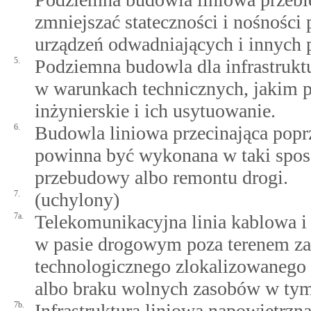
zmniejszać stateczności i nośności
urządzeń odwadniających i innych 
5.
Podziemna budowla dla infrastrukt
w warunkach technicznych, jakim 
inżynierskie i ich usytuowanie.
6.
Budowla liniowa przecinająca popr
powinna być wykonana w taki sposó
przebudowy albo remontu drogi.
7.
(uchylony)
7a.
Telekomunikacyjna linia kablowa i
w pasie drogowym poza terenem z
technologicznego zlokalizowanego 
albo braku wolnych zasobów w tym
7b.
Infrastruktura liniowa napowietrzn