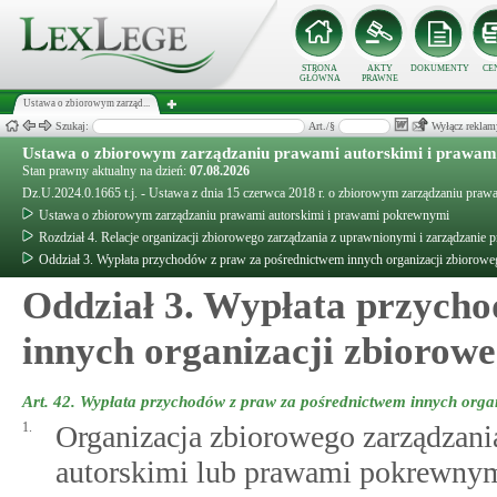
STRONA
AKTY
DOKUMENTY
CE
GŁÓWNA
PRAWNE
Ustawa o zbiorowym zarząd...
Szukaj:
Art./§
Wyłącz reklam
Ustawa o zbiorowym zarządzaniu prawami autorskimi i prawa
Stan prawny aktualny na dzień:
07.08.2026
Dz.U.2024.0.1665 t.j. - Ustawa z dnia 15 czerwca 2018 r. o zbiorowym zarządzaniu pra
Ustawa o zbiorowym zarządzaniu prawami autorskimi i prawami pokrewnymi
Rozdział 4. Relacje organizacji zbiorowego zarządzania z uprawnionymi i zarządzanie
Oddział 3. Wypłata przychodów z praw za pośrednictwem innych organizacji zbiorowe
Oddział 3. Wypłata przych
innych organizacji zbiorow
Art. 42.
Wypłata przychodów z praw za pośrednictwem innych organ
1.
Organizacja zbiorowego zarządzani
autorskimi lub prawami pokrewnym