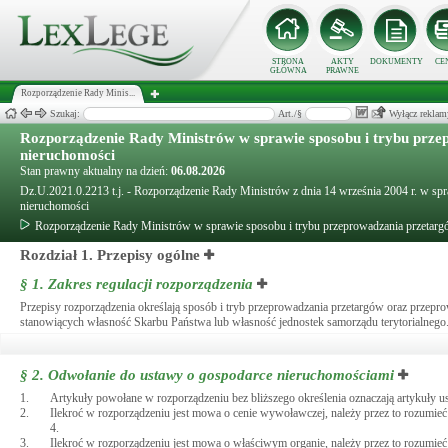
STRONA
AKTY
DOKUMENTY
CE
GŁÓWNA
PRAWNE
Rozporządzenie Rady Minis...
Szukaj:
Art./§
Wyłącz reklam
Rozporządzenie Rady Ministrów w sprawie sposobu i trybu prze
nieruchomości
Stan prawny aktualny na dzień:
06.08.2026
Dz.U.2021.0.2213 t.j. - Rozporządzenie Rady Ministrów z dnia 14 września 2004 r. w sp
nieruchomości
Rozporządzenie Rady Ministrów w sprawie sposobu i trybu przeprowadzania przetarg
Rozdział 1. Przepisy ogólne
§ 1.
Zakres regulacji rozporządzenia
Przepisy rozporządzenia określają sposób i tryb przeprowadzania przetargów oraz prz
stanowiących własność Skarbu Państwa lub własność jednostek samorządu terytorialnego
§ 2.
Odwołanie do ustawy o gospodarce nieruchomościami
1.
Artykuły powołane w rozporządzeniu bez bliższego określenia oznaczają artykuły u
2.
Ilekroć w rozporządzeniu jest mowa o cenie wywoławczej, należy przez to rozumie
4.
3.
Ilekroć w rozporządzeniu jest mowa o właściwym organie, należy przez to rozumi