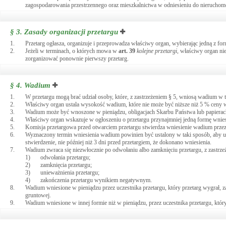
zagospodarowania przestrzennego oraz mieszkalnictwa w odniesieniu do nierucho
§ 3.
Zasady organizacji przetargu
1.
Przetarg ogłasza, organizuje i przeprowadza właściwy organ, wybierając jedną z f
2.
Jeżeli w terminach, o których mowa w
art.
39
kolejne przetargi
, właściwy organ ni
zorganizować ponownie pierwszy przetarg.
§ 4.
Wadium
1.
W przetargu mogą brać udział osoby, które, z zastrzeżeniem § 5, wniosą wadium w
2.
Właściwy organ ustala wysokość wadium, które nie może być niższe niż 5 % ceny w
3.
Wadium może być wnoszone w pieniądzu, obligacjach Skarbu Państwa lub papierac
4.
Właściwy organ wskazuje w ogłoszeniu o przetargu przynajmniej jedną formę wnie
5.
Komisja przetargowa przed otwarciem przetargu stwierdza wniesienie wadium przez
6.
Wyznaczony termin wniesienia wadium powinien być ustalony w taki sposób, aby u
stwierdzenie, nie później niż 3 dni przed przetargiem, że dokonano wniesienia.
7.
Wadium zwraca się niezwłocznie po odwołaniu albo zamknięciu przetargu, z zastrzeż
1)
odwołania przetargu;
2)
zamknięcia przetargu;
3)
unieważnienia przetargu;
4)
zakończenia przetargu wynikiem negatywnym.
8.
Wadium wniesione w pieniądzu przez uczestnika przetargu, który przetarg wygrał, z
gruntowej.
9.
Wadium wniesione w innej formie niż w pieniądzu, przez uczestnika przetargu, któ