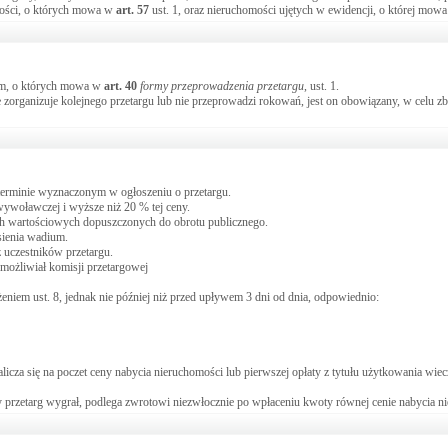
mości, o których mowa w
art.
57
ust. 1, oraz nieruchomości ujętych w ewidencji, o której mow
orm, o których mowa w
art.
40
formy przeprowadzenia przetargu
, ust. 1.
e zorganizuje kolejnego przetargu lub nie przeprowadzi rokowań, jest on obowiązany, w celu z
 terminie wyznaczonym w ogłoszeniu o przetargu.
ywoławczej i wyższe niż 20 % tej ceny.
h wartościowych dopuszczonych do obrotu publicznego.
sienia wadium.
 uczestników przetargu.
możliwiał komisji przetargowej
eniem ust. 8, jednak nie później niż przed upływem 3 dni od dnia, odpowiednio:
alicza się na poczet ceny nabycia nieruchomości lub pierwszej opłaty z tytułu użytkowania wi
ry przetarg wygrał, podlega zwrotowi niezwłocznie po wpłaceniu kwoty równej cenie nabycia n