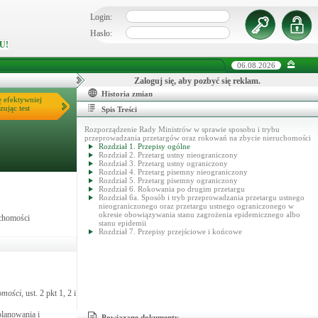
Login:
Hasło:
U!
06.08.2026
Zaloguj się, aby pozbyć się reklam.
Historia zmian
ę efektywniej
zując test
Spis Treści
Rozporządzenie Rady Ministrów w sprawie sposobu i trybu
przeprowadzania przetargów oraz rokowań na zbycie nieruchomości
Rozdział 1. Przepisy ogólne
Rozdział 2. Przetarg ustny nieograniczony
Rozdział 3. Przetarg ustny ograniczony
Rozdział 4. Przetarg pisemny nieograniczony
Rozdział 5. Przetarg pisemny ograniczony
Rozdział 6. Rokowania po drugim przetargu
Rozdział 6a. Sposób i tryb przeprowadzania przetargu ustnego
nieograniczonego oraz przetargu ustnego ograniczonego w
okresie obowiązywania stanu zagrożenia epidemicznego albo
uchomości
stanu epidemii
Rozdział 7. Przepisy przejściowe i końcowe
omości
, ust. 2 pkt 1, 2 i
planowania i
Powiązane dokumenty