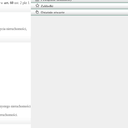
a w
art.
60
ust. 2 pkt 1.
Zakładki
Ostatnio otwarte
bycia nieruchomości,
eczystego nieruchomości
ieruchomości.