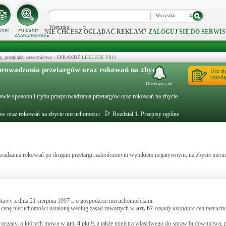
Wszystko
Wszystko
NIE CHCESZ OGLĄDAĆ REKLAM?
ZALOGUJ SIĘ DO SERWIS
NNIK
SZUKANIE
ZAAWANSOWANE
y, przeglądaj orzecznictwo - SPRAWDŹ
LEXLEGE PRO
prowadzania przetargów oraz rokowań na zbycie
Ucz si
rozwią
Obserwuj akt
rawie sposobu i trybu przeprowadzania przetargów oraz rokowań na zbycie
ów oraz rokowań na zbycie nieruchomości
Rozdział 1. Przepisy ogólne
eprowadzania rokowań po drugim przetargu zakończonym wynikiem negatywnym, na zbycie nier
.
stawy z dnia 21 sierpnia 1997 r. o gospodarce nieruchomościami.
ć cenę nieruchomości ustaloną według zasad zawartych w
art.
67
zasady ustalania cen nieruch
eć organy, o których mowa w
art.
4
pkt 9, a także ministra właściwego do spraw budownictwa, 