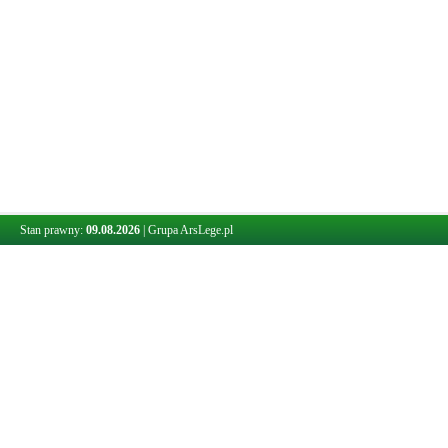
Stan prawny:
09.08.2026
|
Grupa ArsLege.pl