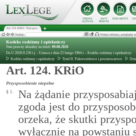
STRONA
AKTY
DOKUMENTY
CE
GŁÓWNA
PRAWNE
Art. 124. KRiO - Przyspos...
Szukaj:
Wyłącz reklamy, przeglądaj
Kodeks rodzinny i opiekuńczy
Stan prawny aktualny na dzień:
09.08.2026
Dz.U.2026.0.236 t.j. - Ustawa z dnia 25 lutego 1964 r. - Kodeks rodzinny i opiekuńczy
Kodeks rodzinny i opiekuńczy
Tytuł II. Pokrewieństwo i powinowactwo
Dzia
Art. 124. KRiO
Przysposobienie niepełne
Na żądanie przysposabiaj
§ 1.
zgoda jest do przysposob
orzeka, że skutki przysp
wyłącznie na powstaniu 