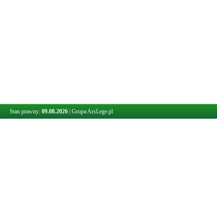
Stan prawny:
09.08.2026
|
Grupa ArsLege.pl