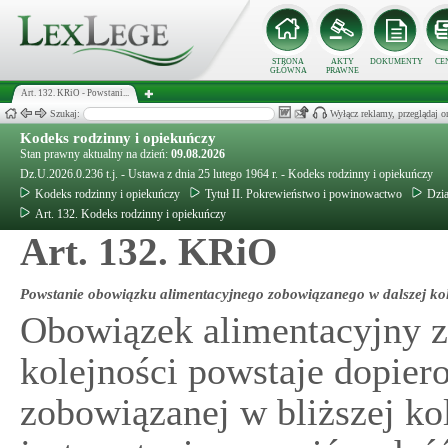
STRONA
AKTY
DOKUMENTY
CE
GŁÓWNA
PRAWNE
Art. 132. KRiO - Powstani...
Szukaj:
Wyłącz reklamy, przeglądaj
Kodeks rodzinny i opiekuńczy
Stan prawny aktualny na dzień:
09.08.2026
Dz.U.2026.0.236 t.j. - Ustawa z dnia 25 lutego 1964 r. - Kodeks rodzinny i opiekuńczy
Kodeks rodzinny i opiekuńczy
Tytuł II. Pokrewieństwo i powinowactwo
Dzia
Art. 132. Kodeks rodzinny i opiekuńczy
Art. 132. KRiO
Powstanie obowiązku alimentacyjnego zobowiązanego w dalszej kol
Obowiązek alimentacyjny z
kolejności powstaje dopier
zobowiązanej w bliższej kol