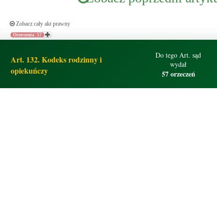
Zobacz cały akt prawny
Orzeczenia: 57
Do tego Art. sąd
Art. 132. Kodeks rodzinny i
wydał
opiekuńczy
57 orzeczeń