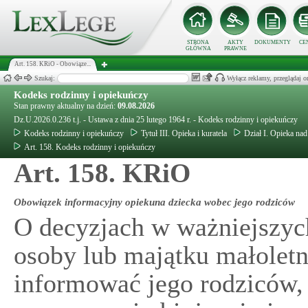
STRONA
AKTY
DOKUMENTY
CE
GŁÓWNA
PRAWNE
Art. 158. KRiO - Obowiąze...
Szukaj:
Wyłącz reklamy, przeglądaj
Kodeks rodzinny i opiekuńczy
Stan prawny aktualny na dzień:
09.08.2026
Dz.U.2026.0.236 t.j. - Ustawa z dnia 25 lutego 1964 r. - Kodeks rodzinny i opiekuńczy
Kodeks rodzinny i opiekuńczy
Tytuł III. Opieka i kuratela
Dział I. Opieka na
Art. 158. Kodeks rodzinny i opiekuńczy
Art. 158. KRiO
Obowiązek informacyjny opiekuna dziecka wobec jego rodziców
O decyzjach w ważniejszyc
osoby lub majątku małolet
informować jego rodziców, 