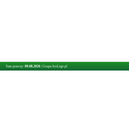
Stan prawny:
09.08.2026
|
Grupa ArsLege.pl