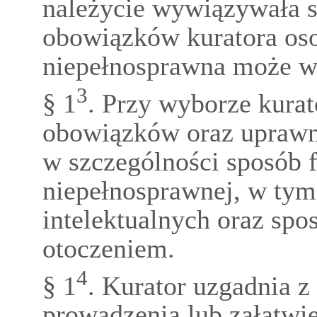
należycie wywiązywała s
obowiązków kuratora os
niepełnosprawna może ws
3
§ 1
. Przy wyborze kurat
obowiązków oraz uprawn
w szczególności sposób 
niepełnosprawnej, w tym 
intelektualnych oraz sp
otoczeniem.
4
§ 1
. Kurator uzgadnia 
prowadzenia lub załatwi