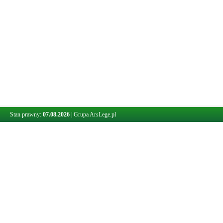
Stan prawny:
07.08.2026
|
Grupa ArsLege.pl