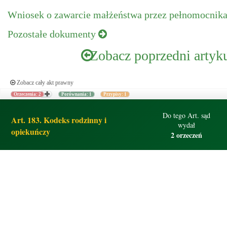
Wniosek o zawarcie małżeństwa przez pełnomocnik
Pozostałe dokumenty
Zobacz poprzedni artyk
Zobacz cały akt prawny
Orzeczenia: 2
Porównania: 1
Przypisy: 1
Do tego Art. sąd
Art. 183. Kodeks rodzinny i
wydał
opiekuńczy
2 orzeczeń