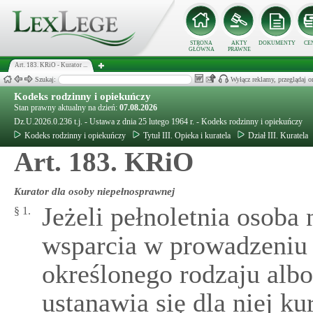
STRONA
AKTY
DOKUMENTY
CE
GŁÓWNA
PRAWNE
Art. 183. KRiO - Kurator ...
Szukaj:
Wyłącz reklamy, przeglądaj
Kodeks rodzinny i opiekuńczy
Stan prawny aktualny na dzień:
07.08.2026
Dz.U.2026.0.236 t.j. - Ustawa z dnia 25 lutego 1964 r. - Kodeks rodzinny i opiekuńczy
Kodeks rodzinny i opiekuńczy
Tytuł III. Opieka i kuratela
Dział III. Kuratela
Art. 183. KRiO
Kurator dla osoby niepełnosprawnej
Jeżeli pełnoletnia osoba
§ 1.
wsparcia w prowadzeniu 
określonego rodzaju albo
ustanawia się dla niej k