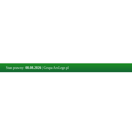
Stan prawny:
08.08.2026
|
Grupa ArsLege.pl