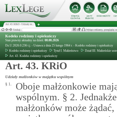
STRONA
AKTY
DOKUMENTY
CE
GŁÓWNA
PRAWNE
Art. 43. KRiO - Udziały m...
Szukaj:
Wyłącz reklamy, przeglądaj
Kodeks rodzinny i opiekuńczy
Stan prawny aktualny na dzień:
08.08.2026
Dz.U.2026.0.236 t.j. - Ustawa z dnia 25 lutego 1964 r. - Kodeks rodzinny i opiekuńczy
Kodeks rodzinny i opiekuńczy
Tytuł I. Małżeństwo
Dział III. Małżeńskie ust
Art. 43. Kodeks rodzinny i opiekuńczy
Art. 43. KRiO
Udziały małżonków w majątku wspólnym
Oboje małżonkowie mają
§ 1.
wspólnym. § 2. Jednakż
małżonków może żądać, 