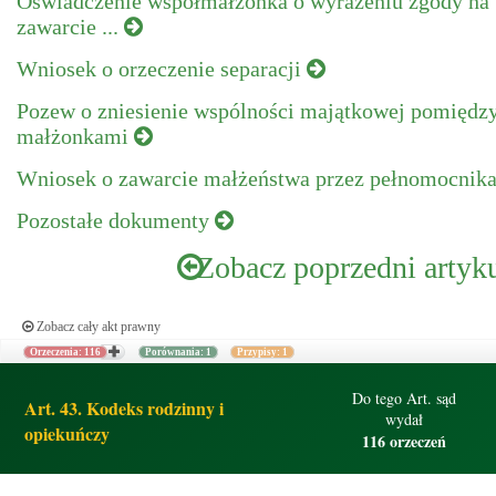
Oświadczenie współmałżonka o wyrażeniu zgody na
zawarcie ...
Wniosek o orzeczenie separacji
Pozew o zniesienie wspólności majątkowej pomiędz
małżonkami
Wniosek o zawarcie małżeństwa przez pełnomocnik
Pozostałe dokumenty
Zobacz poprzedni artyk
Zobacz cały akt prawny
Orzeczenia: 116
Porównania: 1
Przypisy: 1
Do tego Art. sąd
Art. 43. Kodeks rodzinny i
wydał
opiekuńczy
116 orzeczeń