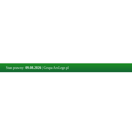
Stan prawny:
09.08.2026
|
Grupa ArsLege.pl