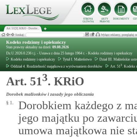
STRONA
AKTY
DOKUMENTY
CE
GŁÓWNA
PRAWNE
Art. 51[3]. KRiO - Dorobe...
Szukaj:
Wyłącz reklamy, przeglądaj
Kodeks rodzinny i opiekuńczy
Stan prawny aktualny na dzień:
09.08.2026
Dz.U.2026.0.236 t.j. - Ustawa z dnia 25 lutego 1964 r. - Kodeks rodzinny i opiekuńczy
Kodeks rodzinny i opiekuńczy
Tytuł I. Małżeństwo
Dział III. Małżeńskie ust
3
Oddział 4. Rozdzielność majątkowa z wyrównaniem dorobków
Art. 51
. Kodeks 
3
Art. 51
. KRiO
Dorobek małżonków i zasady jego obliczania
Dorobkiem każdego z mał
§ 1.
jego majątku po zawarci
umowa majątkowa nie sta