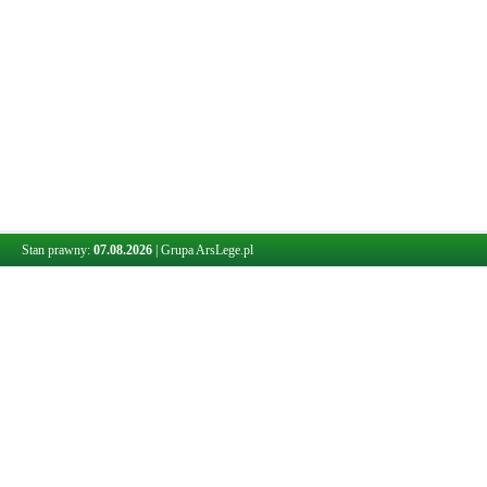
Stan prawny:
07.08.2026
|
Grupa ArsLege.pl