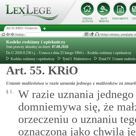
STRONA
AKTY
DOKUMENTY
CE
GŁÓWNA
PRAWNE
Art. 55. KRiO - Ustanie m...
Szukaj:
Wyłącz reklamy, przeglądaj
Kodeks rodzinny i opiekuńczy
Stan prawny aktualny na dzień:
07.08.2026
Dz.U.2026.0.236 t.j. - Ustawa z dnia 25 lutego 1964 r. - Kodeks rodzinny i opiekuńczy
Kodeks rodzinny i opiekuńczy
Tytuł I. Małżeństwo
Dział IV. Ustanie małżeń
Art. 55. KRiO
Ustanie małżeństwa w razie uznania jednego z małżonków za zmar
W razie uznania jednego
§ 1.
domniemywa się, że małż
orzeczeniu o uznaniu te
oznaczona jako chwila jeg