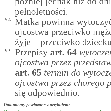
później jednak niż do dn
pełnoletności.
Matka powinna wytoczyć
§ 2.
ojcostwa przeciwko mężow
żyje – przeciwko dziecku
Przepisy
art.
64
wytocze
§ 3.
ojcostwa przez przedsta
art.
65
termin do wytocz
ojcostwa przez chorego 
się odpowiednio.
Dokumenty powiązane z artykułem: