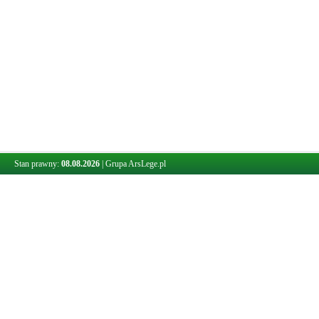
Stan prawny:
08.08.2026
|
Grupa ArsLege.pl