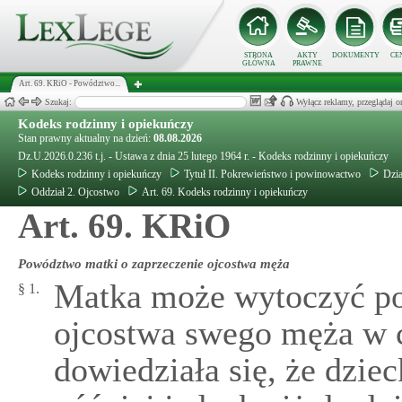
STRONA
AKTY
DOKUMENTY
CE
GŁÓWNA
PRAWNE
Art. 69. KRiO - Powództwo...
Szukaj:
Wyłącz reklamy, przeglądaj
Kodeks rodzinny i opiekuńczy
Stan prawny aktualny na dzień:
08.08.2026
Dz.U.2026.0.236 t.j. - Ustawa z dnia 25 lutego 1964 r. - Kodeks rodzinny i opiekuńczy
Kodeks rodzinny i opiekuńczy
Tytuł II. Pokrewieństwo i powinowactwo
Dzia
Oddział 2. Ojcostwo
Art. 69. Kodeks rodzinny i opiekuńczy
Art. 69. KRiO
Powództwo matki o zaprzeczenie ojcostwa męża
Matka może wytoczyć po
§ 1.
ojcostwa swego męża w c
dowiedziała się, że dziec