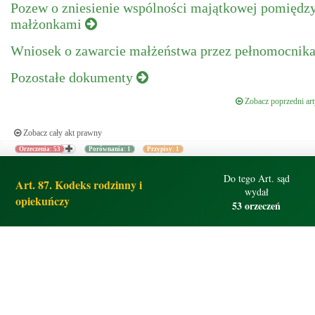
Pozew o zniesienie wspólności majątkowej pomiędz
małżonkami
Wniosek o zawarcie małżeństwa przez pełnomocnik
Pozostałe dokumenty
Zobacz poprzedni art
Zobacz cały akt prawny
Orzeczenia: 53
Porównania: 1
Przypisy: 1
Do tego Art. sąd
Art. 87. Kodeks rodzinny i
wydał
opiekuńczy
53 orzeczeń