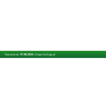
Stan prawny:
07.08.2026
|
Grupa ArsLege.pl