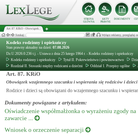
STRONA
AKTY
DOKUMENTY
CE
GŁÓWNA
PRAWNE
Art. 87. KRiO - Obowiązek...
Szukaj:
Wyłącz reklamy, przeglądaj
Kodeks rodzinny i opiekuńczy
Stan prawny aktualny na dzień:
07.08.2026
Dz.U.2026.0.236 t.j. - Ustawa z dnia 25 lutego 1964 r. - Kodeks rodzinny i opiekuńczy
Kodeks rodzinny i opiekuńczy
Tytuł II. Pokrewieństwo i powinowactwo
Dzia
Rozdział II. Stosunki między rodzicami a dziećmi
Oddział 1. Przepisy ogólne
Art. 87. KRiO
Obowiązek wzajemnego szacunku i wspierania się rodziców i dzieci
Rodzice i dzieci są obowiązani do wzajemnego szacunku i wspierani
Dokumenty powiązane z artykułem:
Oświadczenie współmałżonka o wyrażeniu zgody na
zawarcie ...
Wniosek o orzeczenie separacji