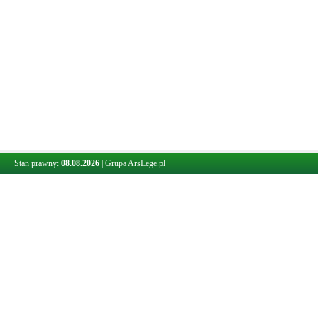
Stan prawny:
08.08.2026
|
Grupa ArsLege.pl