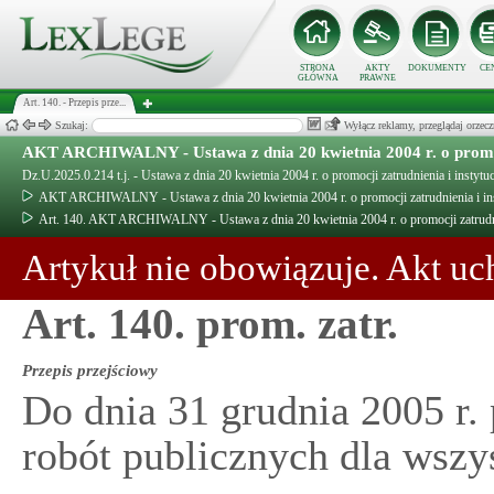
STRONA
AKTY
DOKUMENTY
CE
GŁÓWNA
PRAWNE
Art. 140. - Przepis prze...
Szukaj:
Wyłącz reklamy, przeglądaj orz
AKT ARCHIWALNY - Ustawa z dnia 20 kwietnia 2004 r. o promocj
Dz.U.2025.0.214 t.j. - Ustawa z dnia 20 kwietnia 2004 r. o promocji zatrudnienia i instytu
AKT ARCHIWALNY - Ustawa z dnia 20 kwietnia 2004 r. o promocji zatrudnienia i ins
Art. 140. AKT ARCHIWALNY - Ustawa z dnia 20 kwietnia 2004 r. o promocji zatrudnie
Artykuł nie obowiązuje. Akt uc
Art. 140. prom. zatr.
Przepis przejściowy
Do dnia 31 grudnia 2005 r.
robót publicznych dla wszy