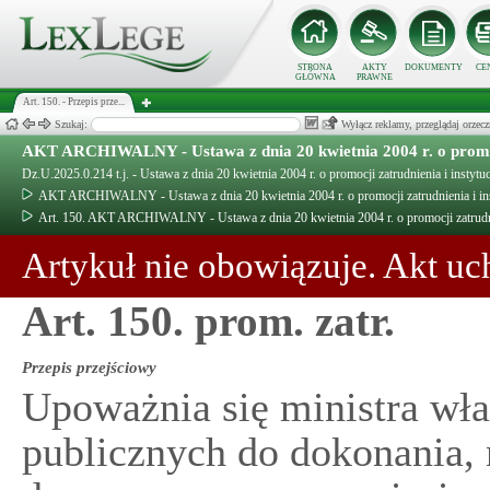
STRONA
AKTY
DOKUMENTY
CE
GŁÓWNA
PRAWNE
Art. 150. - Przepis prze...
Szukaj:
Wyłącz reklamy, przeglądaj orz
AKT ARCHIWALNY - Ustawa z dnia 20 kwietnia 2004 r. o promocj
Dz.U.2025.0.214 t.j. - Ustawa z dnia 20 kwietnia 2004 r. o promocji zatrudnienia i instytu
AKT ARCHIWALNY - Ustawa z dnia 20 kwietnia 2004 r. o promocji zatrudnienia i ins
Art. 150. AKT ARCHIWALNY - Ustawa z dnia 20 kwietnia 2004 r. o promocji zatrudnie
Artykuł nie obowiązuje. Akt uc
Art. 150. prom. zatr.
Przepis przejściowy
Upoważnia się ministra wł
publicznych do dokonania,