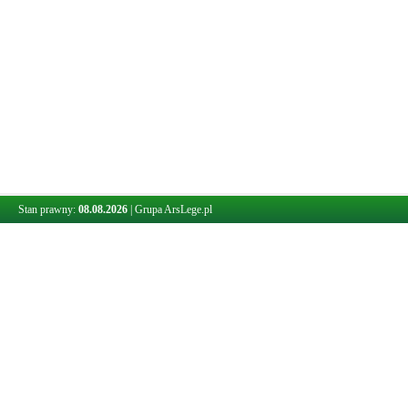
Stan prawny:
08.08.2026
|
Grupa ArsLege.pl