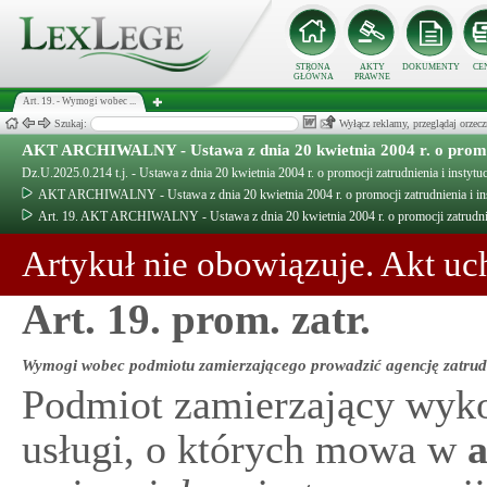
STRONA
AKTY
DOKUMENTY
CE
GŁÓWNA
PRAWNE
Art. 19. - Wymogi wobec ...
Szukaj:
Wyłącz reklamy, przeglądaj orz
AKT ARCHIWALNY - Ustawa z dnia 20 kwietnia 2004 r. o promocj
Dz.U.2025.0.214 t.j. - Ustawa z dnia 20 kwietnia 2004 r. o promocji zatrudnienia i instytu
AKT ARCHIWALNY - Ustawa z dnia 20 kwietnia 2004 r. o promocji zatrudnienia i ins
Art. 19. AKT ARCHIWALNY - Ustawa z dnia 20 kwietnia 2004 r. o promocji zatrudnien
Artykuł nie obowiązuje. Akt uc
Art. 19. prom. zatr.
Wymogi wobec podmiotu zamierzającego prowadzić agencję zatrud
Podmiot zamierzający wyko
usługi, o których mowa w
a