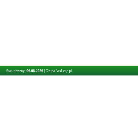
Stan prawny:
06.08.2026
|
Grupa ArsLege.pl